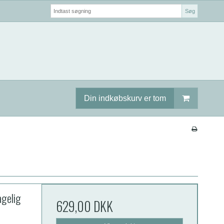
Søg
Din indkøbskurv er tom
gelig
629,00 DKK