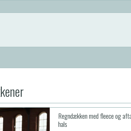
kener
Regndækken med fleece og afta
hals