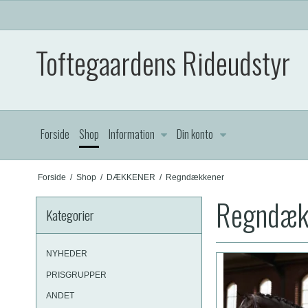
Toftegaardens Rideudstyr
Forside
Shop
Information
Din konto
Forside
/
Shop
/
DÆKKENER
/
Regndækkener
Regndæk
Kategorier
NYHEDER
PRISGRUPPER
ANDET