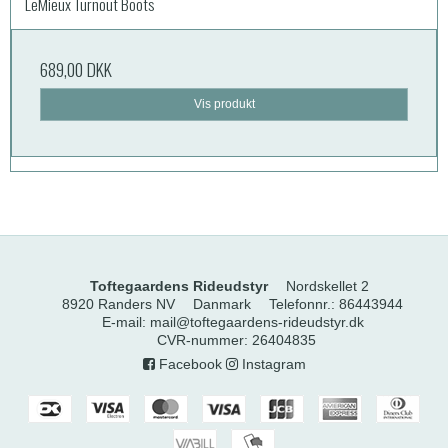
LeMieux Turnout Boots
689,00 DKK
Vis produkt
Toftegaardens Rideudstyr
Nordskellet 2
8920 Randers NV
Danmark
Telefonnr.
:
86443944
E-mail
:
mail@toftegaardens-rideudstyr.dk
CVR-nummer
:
26404835
Facebook
Instagram