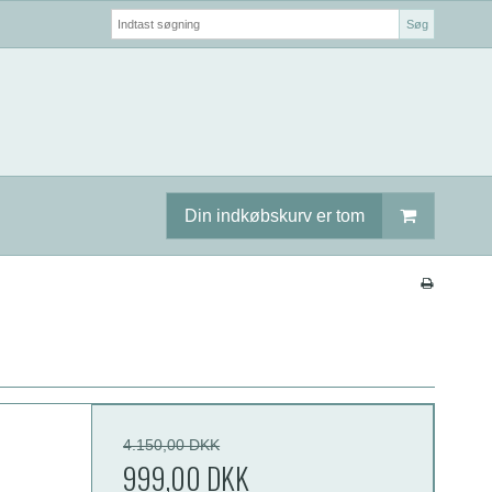
Søg
Din indkøbskurv er tom
4.150,00 DKK
999,00 DKK