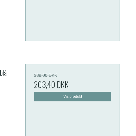
blå
339,00 DKK
203,40 DKK
Vis produkt