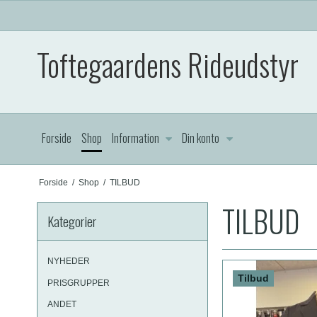
Toftegaardens Rideudstyr
Forside
Shop
Information
Din konto
Forside
/
Shop
/
TILBUD
TILBUD
Kategorier
NYHEDER
Tilbud
PRISGRUPPER
ANDET