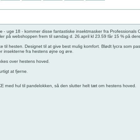
ge - uge 18 - kommer disse fantastiske insektmasker fra Professionals 
ller på webshoppen frem til søndag d. 26.april kl 23.59 får 15 % på deres
ske til hesten. Designet til at give best mulig komfort. Blødt lycra so
r insekterne fra hestens øjne og øre.
kkes over hestens hoved.
tigt at fjerne.
E med hul til pandelokken, så den slutter helt tæt om hestens hoved.