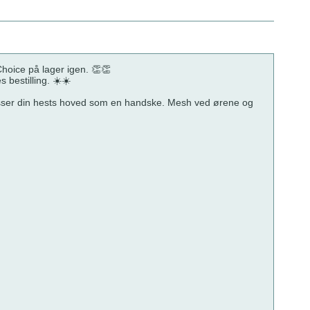
Choice på lager igen. 👏👏
 bestilling. ☀️☀️
m passer din hests hoved som en handske. Mesh ved ørene og