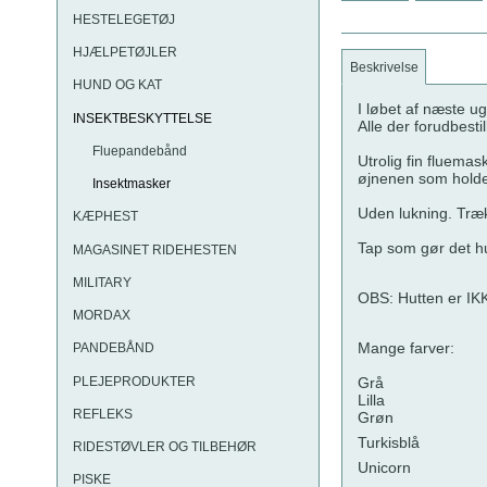
HESTELEGETØJ
HJÆLPETØJLER
Beskrivelse
HUND OG KAT
I løbet af næste u
INSEKTBESKYTTELSE
Alle der forudbesti
Fluepandebånd
Utrolig fin fluema
øjnenen som holde
Insektmasker
Uden lukning. Træ
KÆPHEST
Tap som gør det hur
MAGASINET RIDEHESTEN
MILITARY
OBS: Hutten er IKK
MORDAX
Mange farver:
PANDEBÅND
PLEJEPRODUKTER
Grå
Lilla
REFLEKS
Grøn
Turkisblå
RIDESTØVLER OG TILBEHØR
Unicorn
PISKE