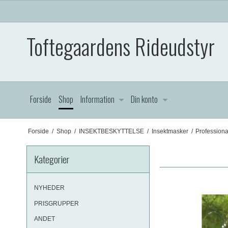
Toftegaardens Rideudstyr
Forside
Shop
Information
Din konto
Forside
/
Shop
/
INSEKTBESKYTTELSE
/
Insektmasker
/
Professiona
Kategorier
NYHEDER
PRISGRUPPER
ANDET