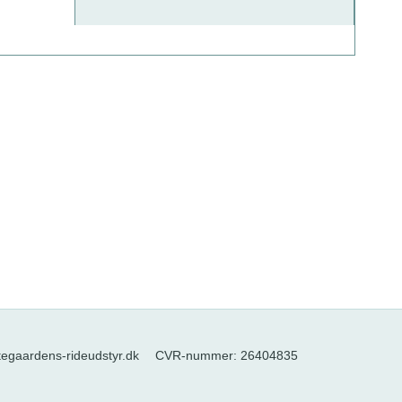
tegaardens-rideudstyr.dk
CVR-nummer
:
26404835