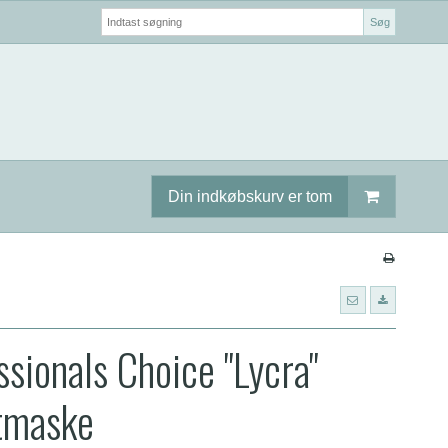
Søg
Din indkøbskurv er tom
ssionals Choice "Lycra"
tmaske