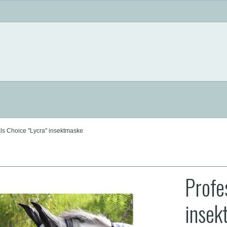
ls Choice "Lycra" insektmaske
Profe
insek