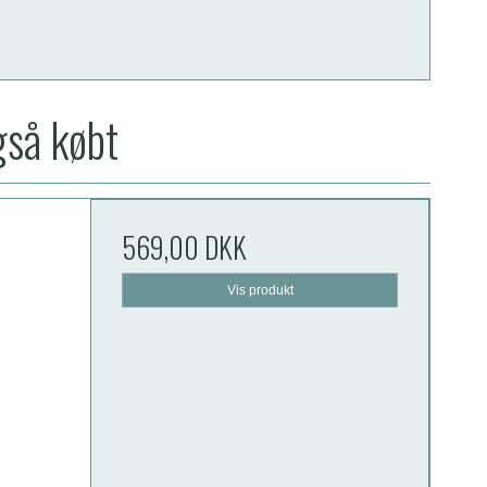
gså købt
569,00 DKK
Vis produkt