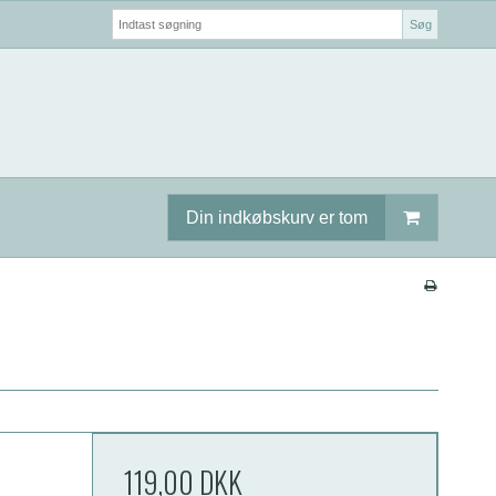
Søg
Din indkøbskurv er tom
119,00 DKK