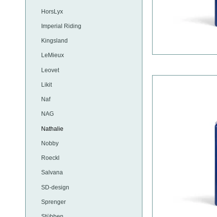
HorsLyx
Imperial Riding
Kingsland
LeMieux
Leovet
Likit
Naf
NAG
Nathalie
Nobby
Roeckl
Salvana
SD-design
Sprenger
Stübben