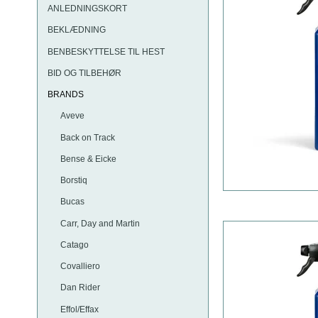
ANLEDNINGSKORT
BEKLÆDNING
BENBESKYTTELSE TIL HEST
BID OG TILBEHØR
BRANDS
Aveve
Back on Track
Bense & Eicke
Borstiq
Bucas
Carr, Day and Martin
Catago
Covalliero
Dan Rider
Effol/Effax