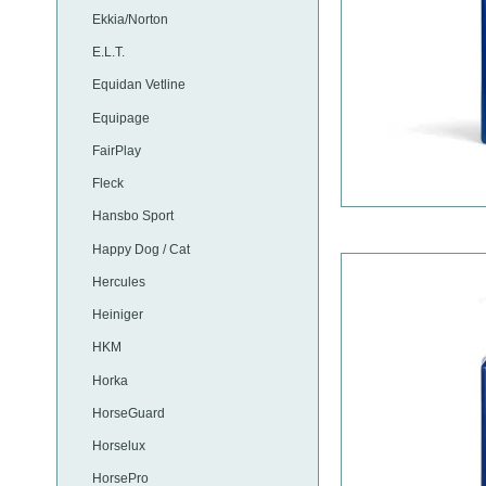
Ekkia/Norton
E.L.T.
Equidan Vetline
Equipage
FairPlay
Fleck
Hansbo Sport
Happy Dog / Cat
Hercules
Heiniger
HKM
Horka
HorseGuard
Horselux
HorsePro